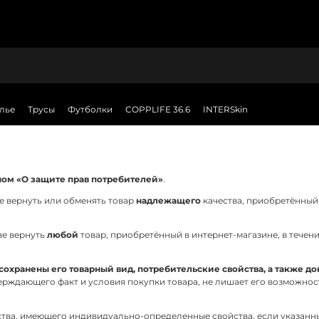
лье
Трусы
Футболки
COPPLIFE 36.6
INTERSkin
ом «О защите прав потребителей»
.
те вернуть или обменять товар
надлежащего
качества, приобретённый в
аве вернуть
любой
товар, приобретённый в интернет-магазине, в течен
сохранены его товарный вид, потребительские свойства, а также 
верждающего факт и условия покупки товара, не лишает его возможнос
ества, имеющего индивидуально-определенные свойства, если указан