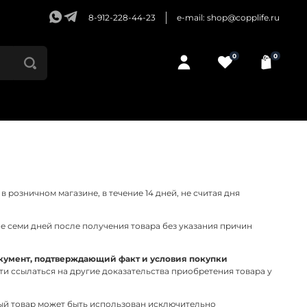
8-912-228-44-23
e-mail: shop@copplife.ru
0
0
 розничном магазине, в течение 14 дней, не считая дня
ие семи дней после получения товара без указания причин
документ, подтверждающий факт и условия покупки
ти ссылаться на другие доказательства приобретения товара у
ный товар может быть использован исключительно