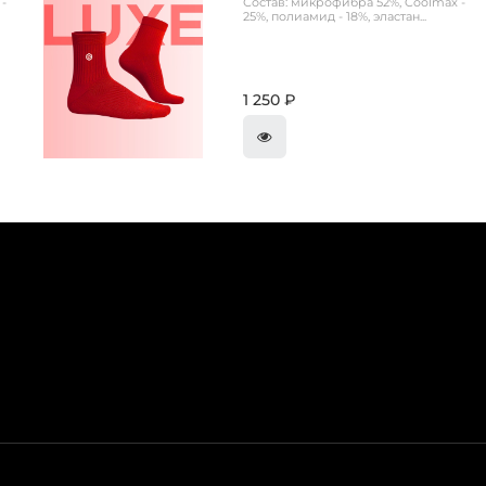
-
Состав: микрофибра 52%, Coolmax -
25%, полиамид - 18%, эластан...
1 250 ₽