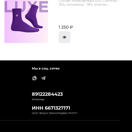
Состав: микрофибра 52%, Coolmax -
25%, полиамид - 18%, эластан...
1 250 ₽
Мы в соц. сетях
89122284423
WhatsApp
ИНН 6671327171
ООО "ФЭШН ТЕХНОЛОДЖИ ГРУПП"