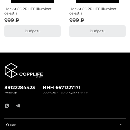
Носки COPPLIFE illuminati
Носки COPPLIFE illuminati
celestial
celestial
999 ₽
999 ₽
Выбрать
Выбрать
89122284423
ИНН 6671327171
WhatsApp
ООО "ФЭШН ТЕХНОЛОДЖИ ГРУПП"
О нас