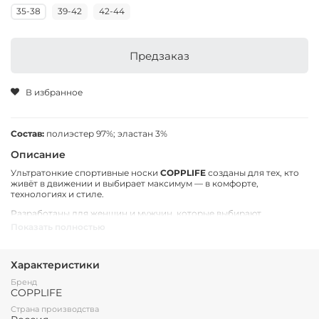
35-38
39-42
42-44
Предзаказ
В избранное
Состав:
п
олиэстер 97%; эластан 3%
Описание
Ультратонкие спортивные носки
COPPLIFE
созданы для тех, кто
живёт в движении и выбирает максимум — в комфорте,
технологиях и стиле.
Разработаны для женщин и мужчин, которые выбирают
максимум:
Показать полностью
—
97% премиум-полиамида + 3% эластана
— как вторая кожа, но
лучше.
—
Наночастицы меди COPPLIFE
— стимулируют
Характеристики
кровообращение, ускоряют восстановление и защищают от
запаха.
Бренд
—
Фиксация без компромиссов
— широкая эластичная манжета
COPPLIFE
держит форму без давления и складок.
Страна производства
Коллекция
ILLIMINATI CELESTIAL
— это баланс науки, стиля и