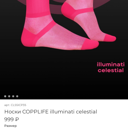
арт.
CLSSICP35
Носки COPPLIFE illuminati celestial
999 ₽
Размер