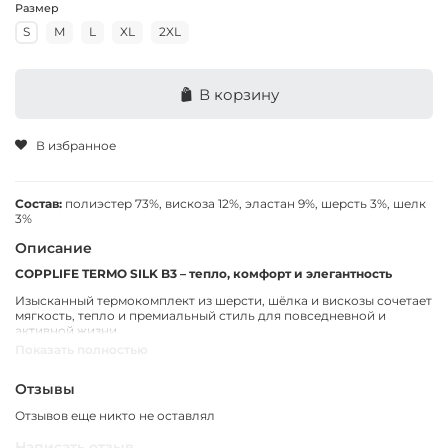
Размер
S
M
L
XL
2XL
В корзину
В избранное
Состав:
полиэстер 73%, вискоза 12%, эластан 9%, шерсть 3%, шелк
3%
Описание
COPPLIFE TERMO SILK B3 – тепло, комфорт и элегантность
Изысканный термокомплект из шерсти, шёлка и вискозы сочетает
мягкость, тепло и премиальный стиль для повседневной и
активной жизни.
Показать полностью
Технология COPPLIFE® + B3
Наночастицы меди
поддерживают здоровье кожи,
Отзывы
защищают от бактерий и предотвращают появление
неприятного запаха;
Отзывов еще никто не оставлял
Шерсть, шёлк и вискоза
создают идеальный баланс тепла,
Написать отзыв