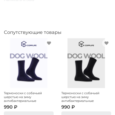
мягкости и дышащих свойств;
Микрокапсулы витамина B3 увлажняют, питают и
поддерживают вашу кожу.
Результат:
ощущение лёгкости и тепла, забота о коже и
премиальный комфорт каждый день, дома, на прогулке или в
путешествии.
Сопутствующие товары
Термоноски с собачьей
Термоноски с собачьей
шерстью на зиму
шерстью на зиму
антибактериальные
антибактериальные
990 ₽
990 ₽