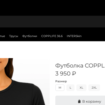
лье
Трусы
Футболки
COPPLIFE 36.6
INTERSkin
Футболка COPPL
3 950 ₽
Размер
M
L
XL
2XL
В корзину