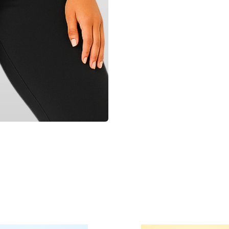
Результат:
Ощущение чистоты, комфорт
это высокотехнологичный ба
а забота о теле становится 