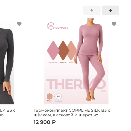
LK B3 с
Термокомплект COPPLIFE SILK B3 с
Ф
ью
шёлком, вискозой и шерстью
12 900 ₽
3