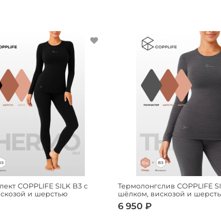
ект COPPLIFE SILK B3 с
Термолонгслив COPPLIFE SI
искозой и шерстью
шёлком, вискозой и шерст
6 950 ₽