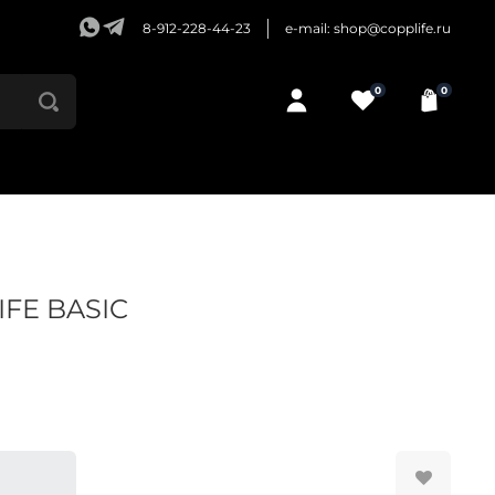
8-912-228-44-23
e-mail: shop@copplife.ru
0
0
IFE BASIC